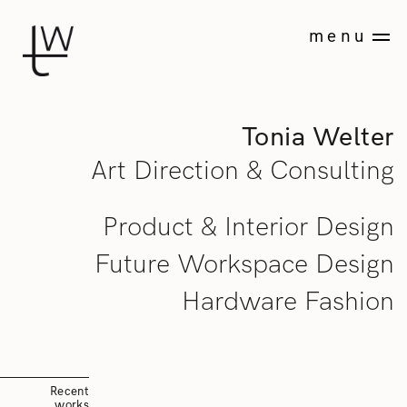
Skip
Studio
to
menu
content
Tonia
Welter
Art
Tonia Welter
Direction
&
Art Direction & Consulting
Consulting
Product & Interior Design
Future Workspace Design
Hardware Fashion
Recent
works